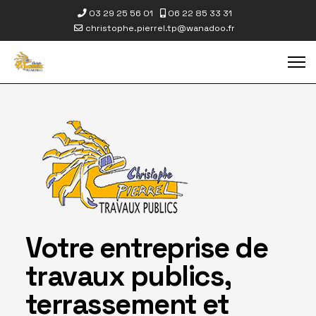
03 29 25 56 01
06 22 85 33 31
christophe.pierrel.tp@wanadoo.fr
Votre entreprise de
travaux publics,
terrassement et